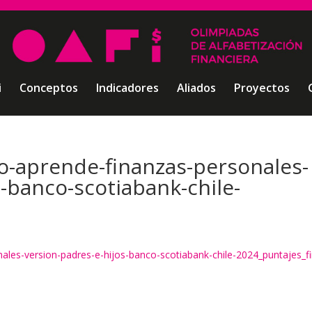
i
Conceptos
Indicadores
Aliados
Proyectos
o-aprende-finanzas-personales-
s-banco-scotiabank-chile-
les-version-padres-e-hijos-banco-scotiabank-chile-2024_puntajes_fi