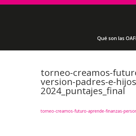
Qué son las OAF
torneo-creamos-futur
version-padres-e-hijo
2024_puntajes_final
torneo-creamos-futuro-aprende-finanzas-persona