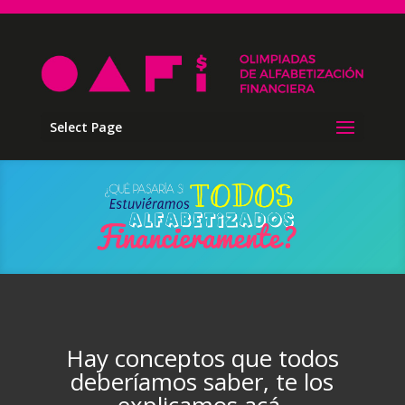
Select Page
Hay conceptos que todos
deberíamos saber, te los