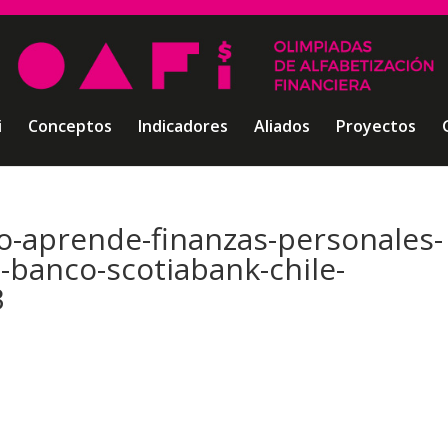
i
Conceptos
Indicadores
Aliados
Proyectos
o-aprende-finanzas-personales-
s-banco-scotiabank-chile-
3