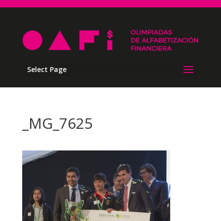
Select Page
_MG_7625