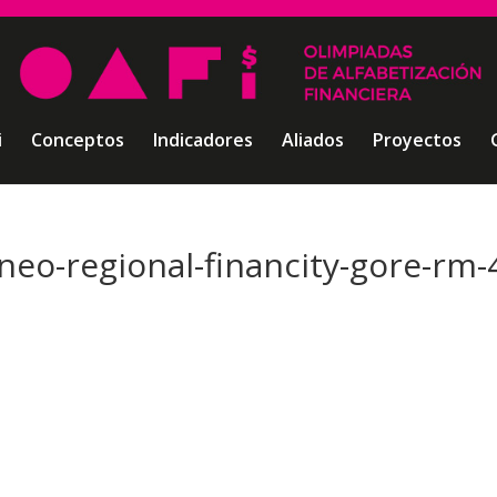
i
Conceptos
Indicadores
Aliados
Proyectos
rneo-regional-financity-gore-rm-