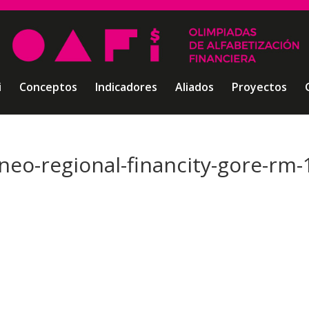
i
Conceptos
Indicadores
Aliados
Proyectos
rneo-regional-financity-gore-rm-