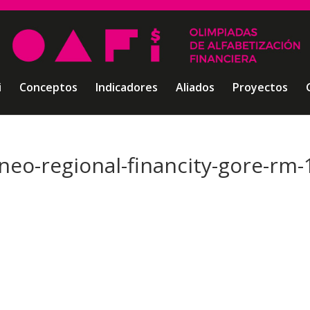
i
Conceptos
Indicadores
Aliados
Proyectos
rneo-regional-financity-gore-rm-