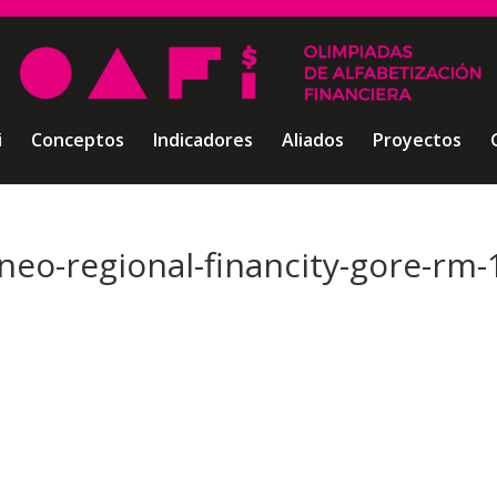
i
Conceptos
Indicadores
Aliados
Proyectos
rneo-regional-financity-gore-rm-