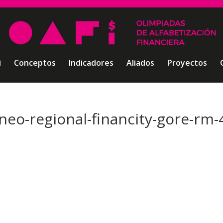
i
Conceptos
Indicadores
Aliados
Proyectos
rneo-regional-financity-gore-rm-