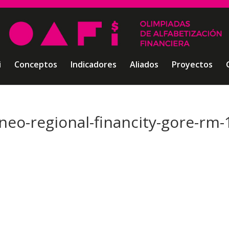
i
Conceptos
Indicadores
Aliados
Proyectos
rneo-regional-financity-gore-rm-