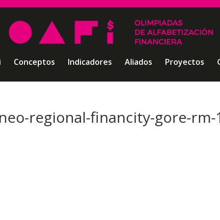
i
Conceptos
Indicadores
Aliados
Proyectos
rneo-regional-financity-gore-rm-