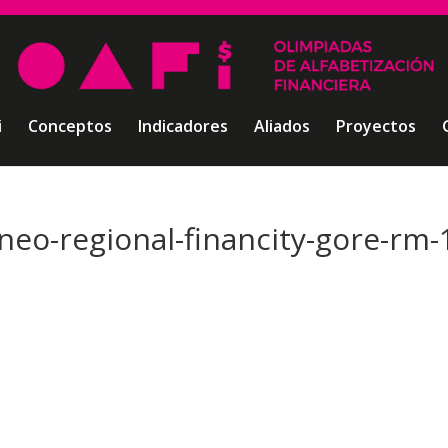
i
Conceptos
Indicadores
Aliados
Proyectos
rneo-regional-financity-gore-rm-