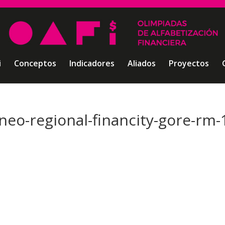
i
Conceptos
Indicadores
Aliados
Proyectos
rneo-regional-financity-gore-rm-