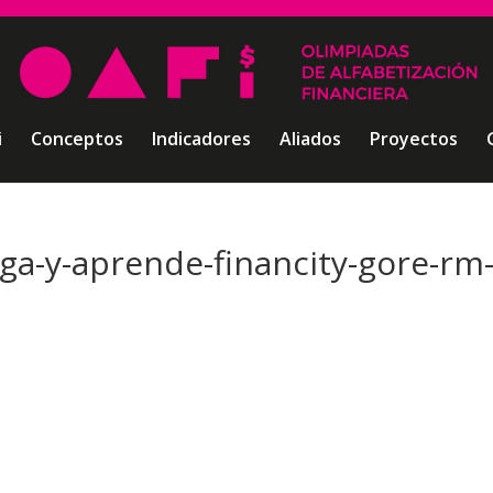
i
Conceptos
Indicadores
Aliados
Proyectos
uega-y-aprende-financity-gore-rm