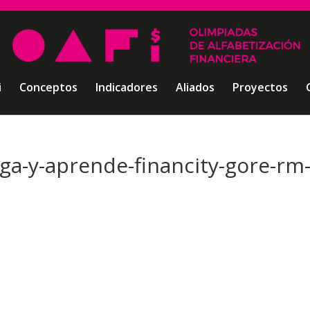
i
Conceptos
Indicadores
Aliados
Proyectos
uega-y-aprende-financity-gore-rm