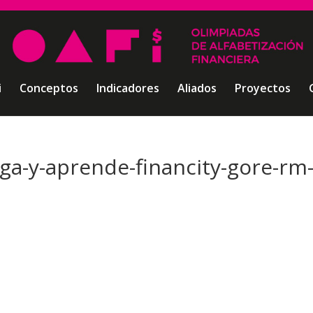
i
Conceptos
Indicadores
Aliados
Proyectos
uega-y-aprende-financity-gore-rm