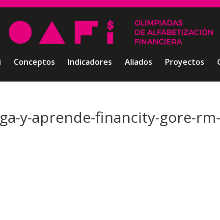
i
Conceptos
Indicadores
Aliados
Proyectos
uega-y-aprende-financity-gore-rm